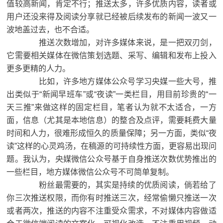
值较高新闻，肯定不行；推送太多，许多优质内容，读者或
用户还没来得及阅读分享就已经被后续发布的新闻一波又一
波地盖过去，也不合适。
推送次数增加，对许多媒体来说，是一把双刃剑，
它需要相关媒体在微信策划选题、采写、编辑和发布上投入
更多更精的人力。
比如，许多地方媒体公众号学习央媒一些大号，推
出类似于“新闻早班车”或“夜读”一类栏目，用目前珍贵的“一
天三推”来做这样的固定栏目，笔者认为就不太适合，一方
面，信息（尤其是本地信息）的整合及点评，需要耗费大量
时间和人力，很难形成恒久的质量保障；另一方面，类似“夜
读”这样的心灵鸡汤，在稿源的可持续性方面，更容易出现问
题。我认为，央媒微信公众号基于自身推送次数优势推出的
一些栏目，地方媒体微信公众号不可简单复制。
粉丝最需要的，其实是持续的优质阅读，倘若给了
你三次推送权限，而你有时推送三次，经常偷懒只推送一次
或者两次，推送的内容不注重受众需求，不对媒体内容做适