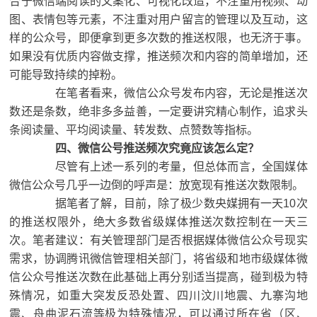
合于微信端阅读的文案化、可视化改造，不注重用视频、动
图、表情包等元素，不注重对用户留言的管理以及互动，这
样的公众号，即便拿到更多次数的推送权限，也无济于事。
如果没有优质内容做支撑，推送频次和内容的简单增加，还
可能导致持续的掉粉。
在笔者看来，微信公众号发布内容，无论是推送次
数还是条数，绝非多多益善，一定要讲究精心制作，追求头
条阅读量、平均阅读量、转发数、点赞数等指标。
四、微信公号推送频次究竟应该怎么定？
尽管有上述一系列的考量，但总体而言，全国媒体
微信公众号几乎一边倒的呼声是：放宽现有推送次数限制。
据笔者了解，目前，除了极少数央媒拥有一天10次
的推送权限外，绝大多数省级媒体推送次数控制在一天三
次。笔者建议：有关管理部门是否根据媒体微信公众号现实
需求，协调腾讯微信管理相关部门，将省级和地市级媒体微
信公众号推送次数在此基础上再分别适当提高，碰到极为特
殊情况，如重大突发反恐处置、四川汶川地震、九寨沟地
震、舟曲泥石流等极为特殊情况，可以通过所在省（区、