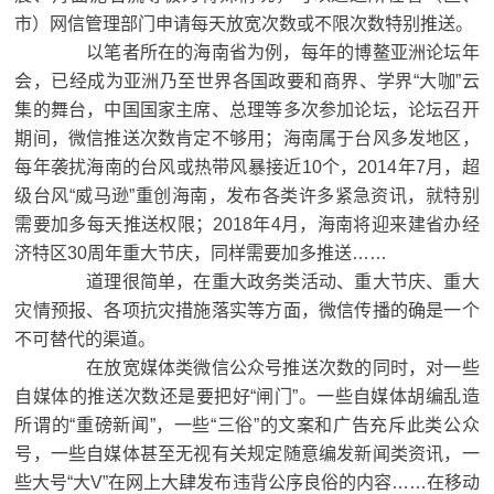
市）网信管理部门申请每天放宽次数或不限次数特别推送。
以笔者所在的海南省为例，每年的博鳌亚洲论坛年
会，已经成为亚洲乃至世界各国政要和商界、学界“大咖”云
集的舞台，中国国家主席、总理等多次参加论坛，论坛召开
期间，微信推送次数肯定不够用；海南属于台风多发地区，
每年袭扰海南的台风或热带风暴接近10个，2014年7月，超
级台风“威马逊”重创海南，发布各类许多紧急资讯，就特别
需要加多每天推送权限；2018年4月，海南将迎来建省办经
济特区30周年重大节庆，同样需要加多推送……
道理很简单，在重大政务类活动、重大节庆、重大
灾情预报、各项抗灾措施落实等方面，微信传播的确是一个
不可替代的渠道。
在放宽媒体类微信公众号推送次数的同时，对一些
自媒体的推送次数还是要把好“闸门”。一些自媒体胡编乱造
所谓的“重磅新闻”，一些“三俗”的文案和广告充斥此类公众
号，一些自媒体甚至无视有关规定随意编发新闻类资讯，一
些大号“大V”在网上大肆发布违背公序良俗的内容……在移动